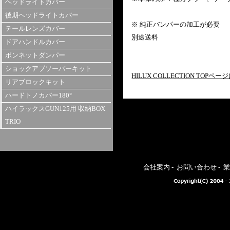
ヘッドライトカバー
後期ヘッドライトカバー
※ 純正バンパーの加工が必要
テールレンズカバー
別途送料
ドアハンドルカバー
ボンネットダンパー
ショックアブソーバーキット
HILUX COLLECTION TOPペ
リアブロックキット
ハードトノカバー180°
ハイラックスGUN125用 収納BOX
TRIO
会社案内
-
お問い合わせ
-
業