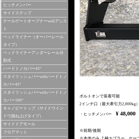
ヒッチメンバー
サイドステップ
テールゲートオープナーwithアシス
ト
ベッドライナー（オーバーレール
タイプ）
ベッドライナーアンダーレール分
割式
ハードトノカバー45°
スタイリッシュバーwithハードトノ
カバー45°
スタイリッシュバーwithハードトノ
ボルトオンで装着可能
カバー180°
2インチ口（最大牽引力2,000kg
キャノピートップ（サイドウイン
¥ 48,000
・ヒッチメンバー
ドウ跳ね上げタイプ）
サイドドアモール
※前期/後期
フロアマット
※本体のみ ７極カプラー、ケー